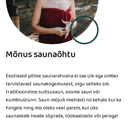
Mõnus saunaõhtu
Eestlased põlise saunarahvana ei saa üle ega ümber
tervistavast saunakogemusest, olgu selleks siis
traditiooniline suitsusaun, soome saun või
kümblustünn. Saun mõjub imehästi nii kehale kui ka
hingele ning mis oleks veel parem, kui üks
saunaskäik heade sõprade, töökaaslaste või perega!