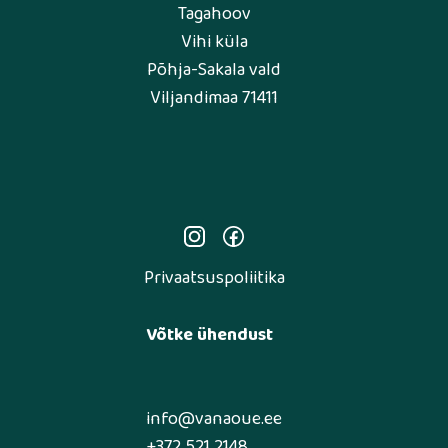
Tagahoov
Vihi küla
Põhja-Sakala vald
Viljandimaa 71411
Privaatsuspoliitika
Võtke ühendust
info@vanaoue.ee
+372 521 2148