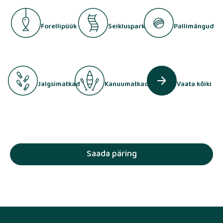
Forellipüük
Seikluspark
Pallimängud
Jalgsimatkad
Kanuumatkad
Vaata kõiki
Saada päring