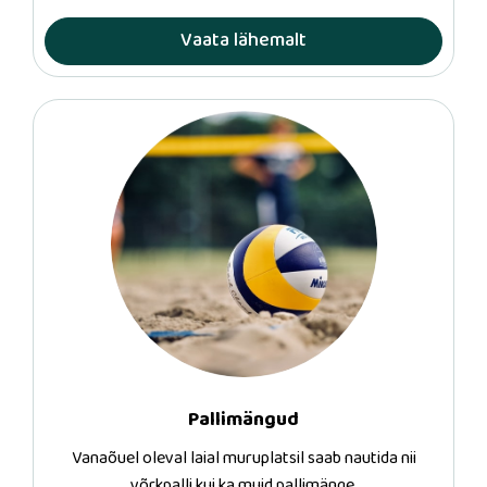
Vaata lähemalt
Pallimängud
Vanaõuel oleval laial muruplatsil saab nautida nii
võrkpalli kui ka muid pallimänge.