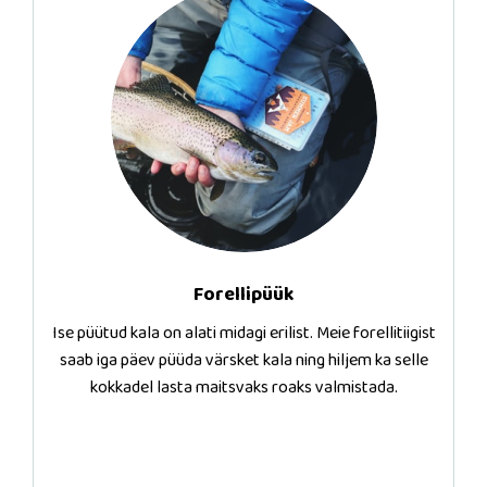
Forellipüük
Ise püütud kala on alati midagi erilist. Meie forellitiigist
saab iga päev püüda värsket kala ning hiljem ka selle
kokkadel lasta maitsvaks roaks valmistada.