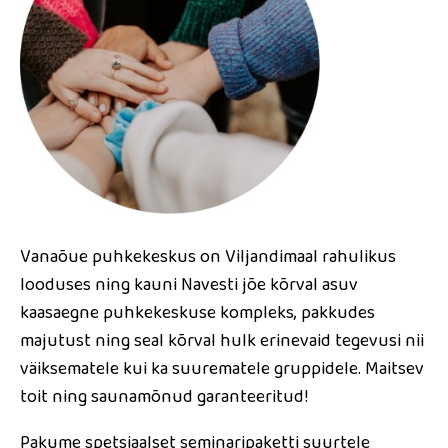
Vanaõue puhkekeskus on Viljandimaal rahulikus
looduses ning kauni Navesti jõe kõrval asuv
kaasaegne puhkekeskuse kompleks, pakkudes
majutust ning seal kõrval hulk erinevaid tegevusi nii
väiksematele kui ka suurematele gruppidele. Maitsev
toit ning saunamõnud garanteeritud!
Pakume spetsiaalset seminaripaketti suurtele