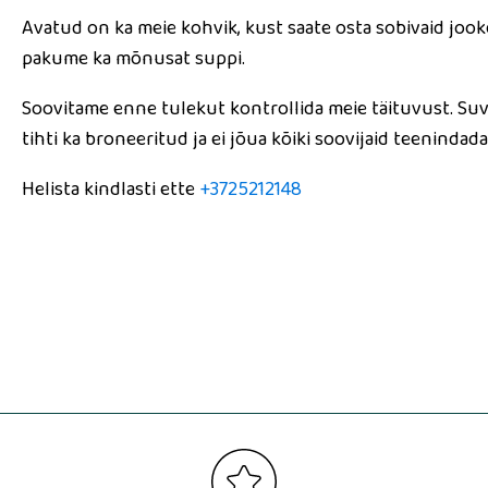
Avatud on ka meie kohvik, kust saate osta sobivaid jooke 
pakume ka mõnusat suppi.
Soovitame enne tulekut kontrollida meie täituvust.
Suv
tihti ka broneeritud ja ei jõua kõiki soovijaid teenindada
Helista kindlasti ette
+3725212148