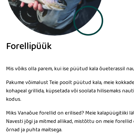
Forellipüük
Mis võiks olla parem, kui ise püütud kala õueterassil nau
Pakume võimalust Teie poolt püütud kala, meie kokkade
kohapeal grillida, küpsetada või soolata hilisemaks naut
kodus.
Miks Vanaõue forellid on erilised? Meie kalapüügitiiki l
Navesti jõgi ja mitmed allikad, mistõttu on meie forellid e
õrnad ja puhta maitsega.